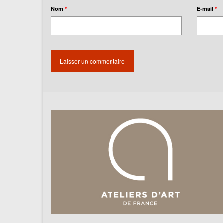
Nom
*
E-mail
*