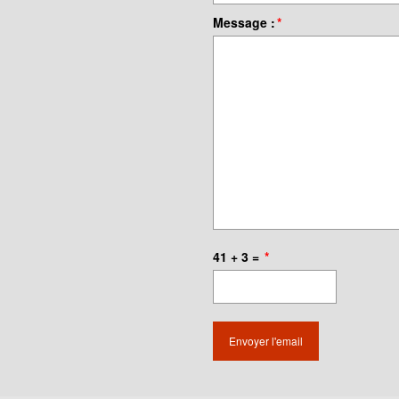
Message :
*
41 + 3 =
*